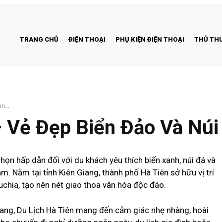
TRANG CHỦ
ĐIỆN THOẠI
PHỤ KIỆN ĐIỆN THOẠI
THỦ THU
n...
– Vẻ Đẹp Biển Đảo Và Nú
họn hấp dẫn đối với du khách yêu thích biển xanh, núi đá và
m. Nằm tại tỉnh Kiên Giang, thành phố Hà Tiên sở hữu vị trí
uchia, tạo nên nét giao thoa văn hóa độc đáo.
ng, Du Lịch Hà Tiên mang đến cảm giác nhẹ nhàng, hoài