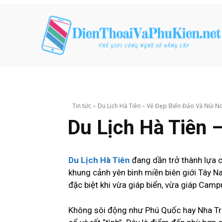
Tin tức
Du Lịch Hà Tiên – Vẻ Đẹp Biển Đảo Và Núi No
Du Lịch Hà Tiên 
Du Lịch Hà Tiên
đang dần trở thành lựa c
khung cảnh yên bình miền biên giới Tây Na
đặc biệt khi vừa giáp biển, vừa giáp Camp
Không sôi động như Phú Quốc hay Nha Tra