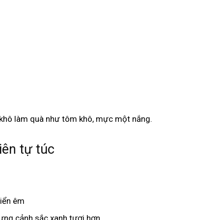
n khô làm quà như tôm khô, mực một nắng.
ên tự túc
biển êm
ưng cảnh sắc xanh tươi hơn