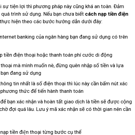
i sự tiện lợi thì phương pháp này cũng khá an toàn. Đảm
 quá trình sử dụng. Nếu bạn chưa biết
cách nạp tiền điện
thực hiện theo các bước hướng dẫn dưới đây:
internet banking của ngân hàng bạn đang sử dụng có trên
p tiền điện thoại hoặc thanh toán phí cước di động
n thoại mà mình muốn nè, đừng quên nhập số tiền và lựa
a bạn đang sử dụng
thông tin nhất là số điện thoại thì lúc này cần bấm nút xác
 phương thức để tiến hành thanh toán
để bạn xác nhận và hoàn tất giao dịch là tiền sẽ được cộng
chờ đợi quá lâu. Lưu ý mã xác nhận sẽ có thời gian nên cần