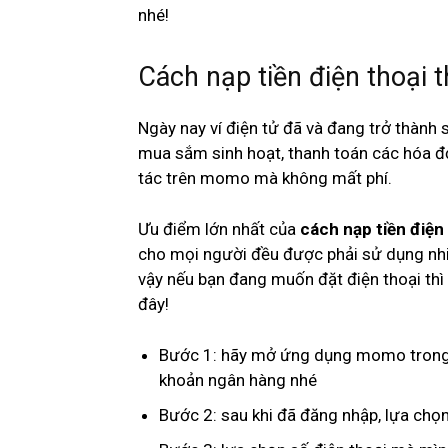
nhé!
Cách nạp tiền điện thoạ
Ngày nay ví điện tử đã và đang trở thành
mua sắm sinh hoạt, thanh toán các hóa đơn
tác trên momo mà không mất phí.
Ưu điểm lớn nhất của
cách nạp tiền điện
cho mọi người đều được phải sử dụng nhi
vậy nếu bạn đang muốn đặt điện thoại th
đây!
Bước 1: hãy mở ứng dụng momo trong điệ
khoản ngân hàng nhé
Bước 2: sau khi đã đăng nhập, lựa chọ