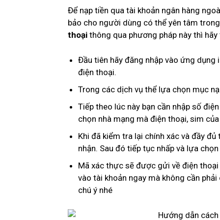
Để nạp tiền qua tài khoản ngân hàng ngoà
bảo cho người dùng có thể yên tâm trong
thoại
thông qua phương pháp này thì hãy 
Đầu tiên hãy đăng nhập vào ứng dụng 
điện thoại.
Trong các dịch vụ thể lựa chọn mục nạ
Tiếp theo lúc này bạn cần nhập số điệ
chọn nhà mạng mà điện thoại, sim củ
Khi đã kiểm tra lại chính xác và đầy đủ 
nhận. Sau đó tiếp tục nhấp và lựa chọn
Mã xác thực sẽ được gửi về điện thoại 
vào tài khoản ngay mà không cần phải 
chú ý nhé