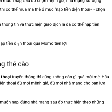
nh muốn nạp, sau đó chọn mệnh giá, nhà mạng sử dụng
hì có thể mua mã thẻ ở mục “nạp tiền điện thoại=> chọn
thông tin và thực hiện giao dịch là đã có thể nạp tiền
̣ng thẻ cào
 thoại
truyền thống thì cũng không còn gì quá mới mẻ. Hầu
điện thoại đủ mọi mệnh giá, đủ mọi nhà mạng cho bạn lựa
muốn nạp, đúng nhà mạng sau đó thực hiện theo những