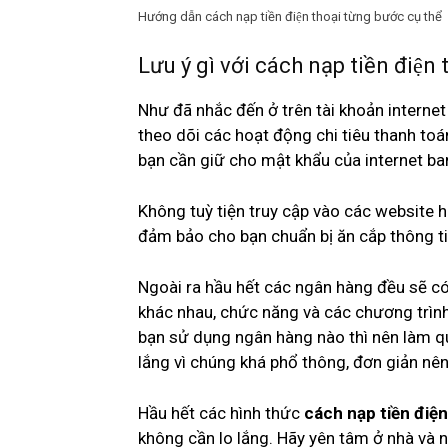
Hướng dẫn cách nạp tiền điện thoại từng bước cụ thể
Lưu ý gì với cách nạp tiền điê
Như đã nhắc đến ở trên tài khoản internet
theo dõi các hoạt động chi tiêu thanh toá
bạn cần giữ cho mật khẩu của internet ba
Không tuỳ tiện truy cập vào các website 
đảm bảo cho bạn chuẩn bị ăn cắp thông ti
Ngoài ra hầu hết các ngân hàng đều sẽ có
khác nhau, chức năng và các chương trình
bạn sử dụng ngân hàng nào thì nên làm qu
lắng vì chúng khá phổ thông, đơn giản nên
Hầu hết các hình thức
cách nạp tiền điện
không cần lo lắng. Hãy yên tâm ở nhà và 