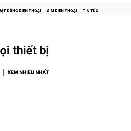
ẬT DÙNG ĐIỆN THOẠI
SIM ĐIỆN THOẠI
TIN TỨC
i thiết bị
XEM NHIỀU NHẤT