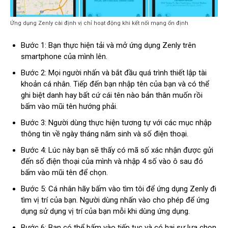
Ứng dụng Zenly cài định vị chỉ hoạt động khi kết nối mạng ổn định
Bước 1: Bạn thực hiện tải và mở ứng dụng Zenly trên
smartphone của mình lên.
Bước 2: Mọi người nhấn và bắt đầu quá trình thiết lập tài
khoản cá nhân. Tiếp đến bạn nhập tên của bạn và có thể
ghi biệt danh hay bất cứ cái tên nào bản thân muốn rồi
bấm vào mũi tên hướng phải.
Bước 3: Người dùng thực hiện tương tự với các mục nhập
thông tin về ngày tháng năm sinh và số điện thoại.
Bước 4: Lúc này bạn sẽ thấy có mã số xác nhận được gửi
đến số điện thoại của mình và nhập 4 số vào ô sau đó
bấm vào mũi tên để chọn.
Bước 5: Cá nhân hãy bấm vào tìm tôi để ứng dụng Zenly đi
tìm vị trí của bạn. Người dùng nhấn vào cho phép để ứng
dụng sử dụng vị trí của bạn mỗi khi dùng ứng dụng.
Bước 6: Bạn có thể bấm vào tiếp tục và có hai sự lựa chọn