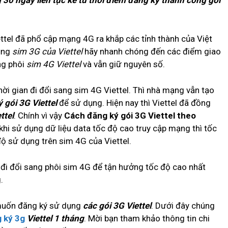
g 30 ngày liên tục kể từ thời điểm đăng ký thành công gói
tel đã phổ cập mạng 4G ra khắp các tỉnh thành của Việt
dụng
sim 3G của Viettel
hãy nhanh chóng đến các điểm giao
ng phôi
sim 4G Viettel
và vẫn giữ nguyên số.
ời gian đi đổi sang sim 4G Viettel. Thì nhà mạng vẫn tạo
 gói 3G Viettel
để sử dụng. Hiện nay thì Viettel đã đồng
ttel
. Chính vì vậy
Cách đăng ký gói 3G Viettel theo
khi sử dụng dữ liệu data tốc độ cao truy cập mạng thì tốc
ộ sử dụng trên sim 4G của Viettel.
ạn đi đổi sang phôi sim 4G để tận hưởng tốc độ cao nhất
.
 muốn đăng ký sử dụng
các gói 3G Viettel
. Dưới đây chúng
 ký 3g
Viettel 1 tháng
. Mời bạn tham khảo thông tin chi