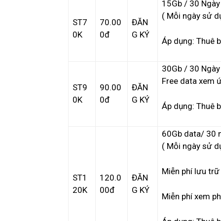
15Gb / 30 Ngày
( Mỗi ngày sử 
ST7
70.00
ĐĂN
0K
0đ
G KÝ
Áp dụng: Thuê b
30Gb / 30 Ngày
Free data xem 
ST9
90.00
ĐĂN
0K
0đ
G KÝ
Áp dụng: Thuê b
60Gb data/ 30 
( Mỗi ngày sử d
Miễn phí lưu trữ
ST1
120.0
ĐĂN
20K
00đ
G KÝ
Miễn phí xem ph