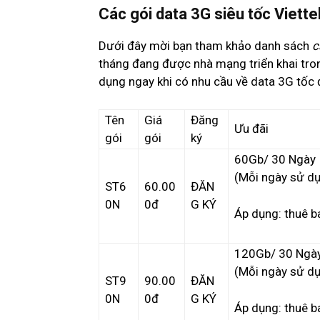
Các gói data 3G siêu tốc Viette
Dưới đây mời bạn tham khảo danh sách
c
tháng đang được nhà mạng triển khai tro
dụng ngay khi có nhu cầu về data 3G tốc 
Tên
Giá
Đăng
Ưu đãi
gói
gói
ký
60Gb/ 30 Ngày
(Mỗi ngày sử d
ST6
60.00
ĐĂN
0N
0đ
G KÝ
Áp dụng: thuê b
120Gb/ 30 Ngà
(Mỗi ngày sử d
ST9
90.00
ĐĂN
0N
0đ
G KÝ
Áp dụng: thuê b