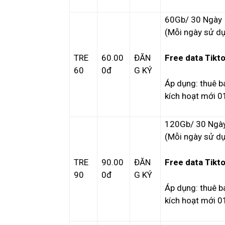
60Gb/ 30 Ngày
(Mỗi ngày sử d
TRE
60.00
ĐĂN
Free data Tikt
60
0đ
G KÝ
Áp dụng: thuê ba
kích hoạt mới 
120Gb/ 30 Ngà
(Mỗi ngày sử d
TRE
90.00
ĐĂN
Free data Tikt
90
0đ
G KÝ
Áp dụng: thuê ba
kích hoạt mới 