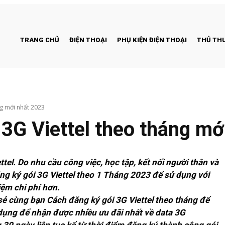
TRANG CHỦ
ĐIỆN THOẠI
PHỤ KIỆN ĐIỆN THOẠI
THỦ THU
ng mới nhất 2023
 3G Viettel theo tháng mớ
tel. Do nhu cầu công việc, học tập, kết nối người thân và
ng ký gói 3G Viettel theo 1 Tháng 2023 để sử dụng với
ệm chi phí hơn.
 sẻ cùng bạn Cách đăng ký gói 3G Viettel theo tháng để
dụng để nhận được nhiều ưu đãi nhất về data 3G