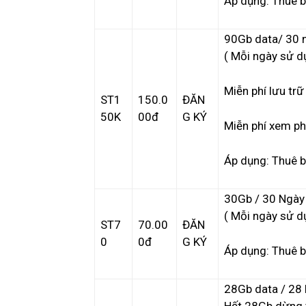
Áp dụng: Thuê b
90Gb data/ 30 
( Mỗi ngày sử d
Miễn phí lưu trữ
ST1
150.0
ĐĂN
50K
00đ
G KÝ
Miễn phí xem ph
Áp dụng: Thuê b
30Gb / 30 Ngày
( Mỗi ngày sử d
ST7
70.00
ĐĂN
0
0đ
G KÝ
Áp dụng: Thuê b
28Gb data / 28