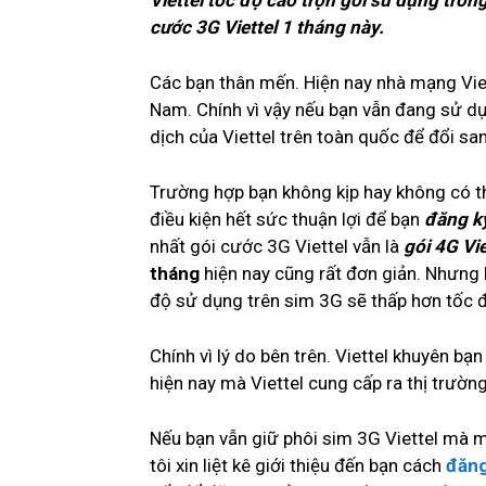
Viettel tốc độ cao trọn gói sử dụng tron
cước 3G Viettel 1 tháng này.
Các bạn thân mến. Hiện nay nhà mạng Viet
Nam. Chính vì vậy nếu bạn vẫn đang sử 
dịch của Viettel trên toàn quốc để đổi sa
Trường hợp bạn không kịp hay không có th
điều kiện hết sức thuận lợi để bạn
đăng ký
nhất gói cước 3G Viettel vẫn là
gói 4G Vie
tháng
hiện nay cũng rất đơn giản. Nhưng 
độ sử dụng trên sim 3G sẽ thấp hơn tốc đ
Chính vì lý do bên trên. Viettel khuyên b
hiện nay mà Viettel cung cấp ra thị trường
Nếu bạn vẫn giữ phôi sim 3G Viettel mà
tôi xin liệt kê giới thiệu đến bạn cách
đăng