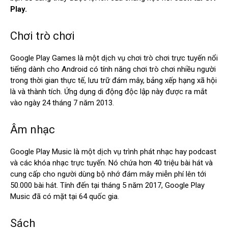
Play.
Chơi trò chơi
Google Play Games là một dịch vụ chơi trò chơi trực tuyến nổi
tiếng dành cho Android có tính năng chơi trò chơi nhiều người
trong thời gian thực tế, lưu trữ đám mây, bảng xếp hạng xã hội
là và thành tích. Ứng dụng di động độc lập này được ra mắt
vào ngày 24 tháng 7 năm 2013.
Âm nhạc
Google Play Music là một dịch vụ trình phát nhạc hay podcast
và các khóa nhạc trực tuyến. Nó chứa hơn 40 triệu bài hát và
cung cấp cho người dùng bộ nhớ đám mây miễn phí lên tới
50.000 bài hát. Tính đến tại tháng 5 năm 2017, Google Play
Music đã có mặt tại 64 quốc gia.
Sách