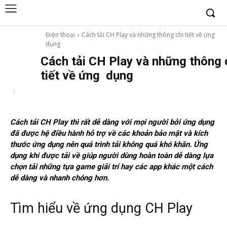
Điện thoại
Cách tải CH Play và những thông chi tiết về ứng
dụng
Cách tải CH Play và những thông 
tiết về ứng dụng
Cách tải CH Play thì rất dễ dàng với mọi người bởi ứng dụng
đã được hệ điều hành hỗ trợ về các khoản bảo mật và kích
thước ứng dụng nên quá trình tải không quá khó khăn. Ứng
dụng khi được tải về giúp người dùng hoàn toàn dễ dàng lựa
chọn tải những tựa game giải trí hay các app khác một cách
dễ dàng và nhanh chóng hơn.
Tìm hiểu về ứng dụng CH Play