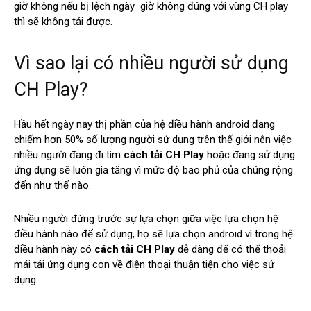
giờ không nếu bị lệch ngày giờ không đúng với vùng CH play
thì sẽ không tải được.
Vì sao lại có nhiều người sử dụng
CH Play?
Hầu hết ngày nay thị phần của hệ điều hành android đang
chiếm hơn 50% số lượng người sử dụng trên thế giới nên việc
nhiều người đang đi tìm
cách tải CH Play
hoặc đang sử dụng
ứng dụng sẽ luôn gia tăng vì mức độ bao phủ của chúng rộng
đến như thế nào.
Nhiều người đứng trước sự lựa chọn giữa việc lựa chọn hệ
điều hành nào để sử dụng, họ sẽ lựa chọn android vì trong hệ
điều hành này có
cách tải CH Play
dễ dàng để có thể thoải
mái tải ứng dụng con về điện thoại thuận tiện cho việc sử
dụng.