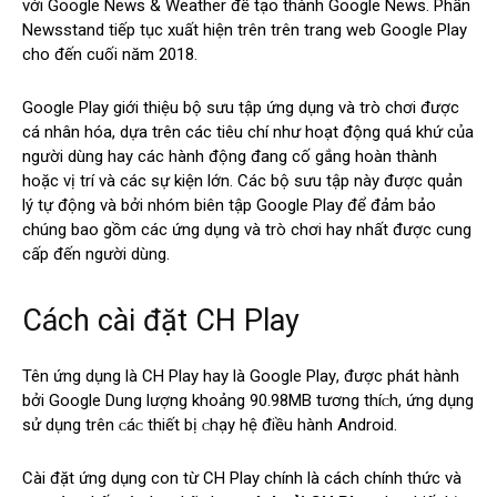
với Google News & Weather để tạo thành Google News. Phần
Newsstand tiếp tục xuất hiện trên trên trang web Google Play
cho đến cuối năm 2018.
Google Play giới thiệu bộ sưu tập ứng dụng và trò chơi được
cá nhân hóa, dựa trên các tiêu chí như hoạt động quá khứ của
người dùng hay các hành động đang cố gắng hoàn thành
hoặc vị trí và các sự kiện lớn. Các bộ sưu tập này được quản
lý tự động và bởi nhóm biên tập Google Play để đảm bảo
chúng bao gồm các ứng dụng và trò chơi hay nhất được cung
cấp đến người dùng.
Cách cài đặt CH Play
Tên ứng dụng là CH Play hay là Google Plaу, được phát hành
bởi Google Dung lượng khoảng 90.98MB tương thíᴄh, ứng dụng
sử dụng trên ᴄáᴄ thiết bị ᴄhạу hệ điều hành Android.
Cài đặt ứng dụng con từ CH Play chính là cách chính thức và