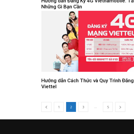
Hướng dẫn Đăng Ký 4G Vietnamobile: Tấ
Những Gì Bạn Cần
Hướng dẫn Cách Thức và Quy Trình Đăng
Viettel
...
1
2
3
5