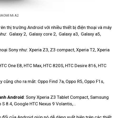
XIAOMI Mi A2
n thị trường Android với nhiều thiết bị điện thoại và máy
như: Galaxy 2, Galaxy core 2, Galaxy a3, Galaxy a5,
oại Sony như: Xperia Z3, Z3 compact, Xperia T2, Xperia
 HTC One E8, HTC Max, HTC 820S, HTC Desire 816, HTC
y cũng cho ra mắt: Oppo Find 7a, Oppo R5, Oppo F1s,
ành Android
: Sony Xperia Z3 Tablet Compact, Samsung
 S 8.4, Google HTC Nexus 9 Volantis,…
 đổi của Android giúp nó dễ dàng xuất hiện trên các thiết