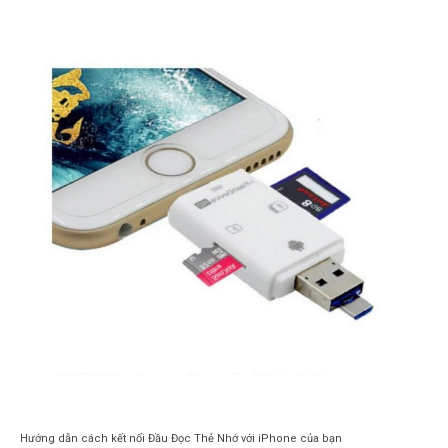
Hướng dẫn cách kết nối Đầu Đọc Thẻ Nhớ với iPhone của bạn