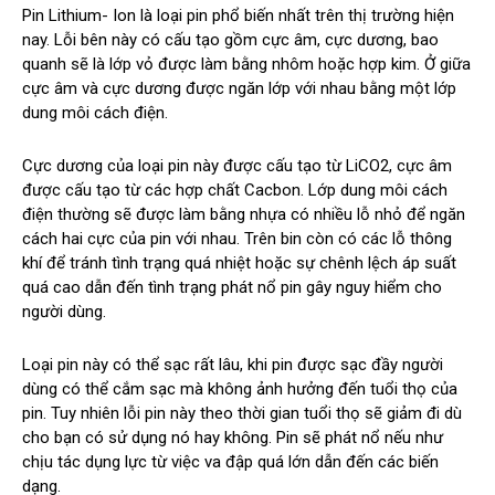
Pin Lithium- Ion là loại pin phổ biến nhất trên thị trường hiện
nay. Lỗi bên này có cấu tạo gồm cực âm, cực dương, bao
quanh sẽ là lớp vỏ được làm bằng nhôm hoặc hợp kim. Ở giữa
cực âm và cực dương được ngăn lớp với nhau bằng một lớp
dung môi cách điện.
Cực dương của loại pin này được cấu tạo từ LiCO2, cực âm
được cấu tạo từ các hợp chất Cacbon. Lớp dung môi cách
điện thường sẽ được làm bằng nhựa có nhiều lỗ nhỏ để ngăn
cách hai cực của pin với nhau. Trên bin còn có các lỗ thông
khí để tránh tình trạng quá nhiệt hoặc sự chênh lệch áp suất
quá cao dẫn đến tình trạng phát nổ pin gây nguy hiểm cho
người dùng.
Loại pin này có thể sạc rất lâu, khi pin được sạc đầy người
dùng có thể cắm sạc mà không ảnh hưởng đến tuổi thọ của
pin. Tuy nhiên lỗi pin này theo thời gian tuổi thọ sẽ giảm đi dù
cho bạn có sử dụng nó hay không. Pin sẽ phát nổ nếu như
chịu tác dụng lực từ việc va đập quá lớn dẫn đến các biến
dạng.