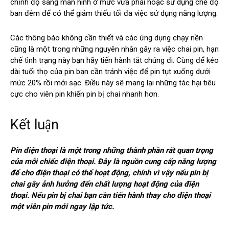
chỉnh độ sáng màn hình ở mức vừa phải hoặc sử dụng chế độ
ban đêm để có thể giảm thiểu tối đa việc sử dụng năng lượng.
Các thông báo không cần thiết và các ứng dụng chạy nền
cũng là một trong những nguyên nhân gây ra việc chai pin, hạn
chế tình trạng này bạn hãy tiến hành tắt chúng đi. Cùng để kéo
dài tuổi thọ của pin bạn cần tránh việc để pin tụt xuống dưới
mức 20% rồi mới sạc. Điều này sẽ mang lại những tác hại tiêu
cực cho viên pin khiến pin bị chai nhanh hơn.
Kết luận
Pin điện thoại là một trong những thành phần rất quan trọng
của mỗi chiếc điện thoại. Đây là nguồn cung cấp năng lượng
để cho điện thoại có thể hoạt động, chính vì vậy nếu pin bị
chai gây ảnh hưởng đến chất lượng hoạt động của điện
thoại. Nếu pin bị chai bạn cần tiến hành thay cho điện thoại
một viên pin mới ngay lập tức.