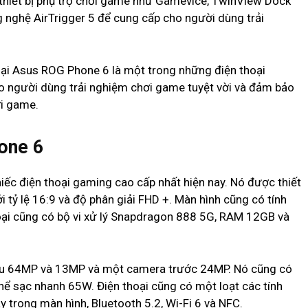
 thiết bị phụ trợ chơi game như Gamevice, TwinView Dock
 nghệ AirTrigger 5 để cung cấp cho người dùng trải
hoại Asus ROG Phone 6 là một trong những điện thoại
ho người dùng trải nghiệm chơi game tuyệt vời và đảm bảo
ơi game.
one 6
ếc điện thoại gaming cao cấp nhất hiện nay. Nó được thiết
 tỷ lệ 16:9 và độ phân giải FHD +. Màn hình cũng có tính
oại cũng có bộ vi xử lý Snapdragon 888 5G, RAM 12GB và
 sau 64MP và 13MP và một camera trước 24MP. Nó cũng có
ể sạc nhanh 65W. Điện thoại cũng có một loạt các tính
 trong màn hình, Bluetooth 5.2, Wi-Fi 6 và NFC.