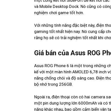
một cổng kết nối SidePort để kết nối các
và Mobile Desktop Dock. Nó cũng có công
nghiệm chơi game tốt hơn.
Với những tính năng đặc biệt này, điện t
gaming tốt nhất hiện nay. Nó cung cấp c
rằng họ sẽ có trải nghiệm tốt nhất khi ch
Giá bán của Asus ROG Ph
Asus ROG Phone 6 là một trong những chi
kế với một màn hình AMOLED 6,78 inch với
năng chống chói và độ sáng cao. Điện th
bộ nhớ trong 256GB.
Ngoài ra, điện thoại còn có hai camera
một pin dung lượng lớn 6000mAh và có th
năng khác nhau, bao gồm cảm biến vân tay