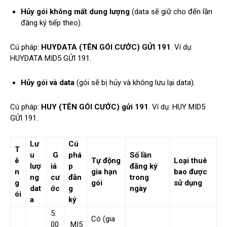
Hủy gói không mất dung lượng
(data sẽ giữ cho đến lần
đăng ký tiếp theo).
Cú pháp:
HUYDATA (TÊN GÓI CƯỚC) GỬI 191
. Ví dụ:
HUYDATA MID5 GỬI 191.
Hủy gói và data
(gói sẽ bị hủy và không lưu lại data).
Cú pháp:
HUY (TÊN GÓI CƯỚC) gửi 191
. Ví dụ: HUY MID5
GỬI 191.
Lư
Cú
T
u
G
phá
Số lần
ê
Tự động
Loại thuê
lượ
iá
p
đăng ký
n
gia hạn
bao được
ng
cư
đăn
trong
g
gói
sử dụng
dat
ớc
g
ngày
ói
a
ký
5.
Có (gia
00
MI5