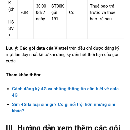
K
30.00
ST30K
Thuê bao trả
(ch
7GB
0đ/7
gửi
Có
trước và thuê
ỉ
ngày
191
bao trả sau
HS
SV
)
Lưu ý: Các gói data của Viettel
trên đều chỉ được đăng ký
một lần duy nhất kể từ khi đăng ký đến hết thời hạn của gói
cước.
Tham khảo thêm:
Cách đăng ký 4G và những thông tin cần biết về data
4G
Sim 4G là loại sim gì ? Có gì nổi trội hơn những sim
khác?
III. Hướng dẫn xem thêm các gói