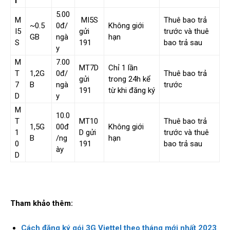
i
5.00
M
MI5S
Thuê bao trả
~0.5
0đ/
Không giới
I5
gửi
trước và thuê
GB
ngà
hạn
S
191
bao trả sau
y
M
7.00
MT7D
Chỉ 1 lần
T
1,2G
0đ/
Thuê bao trả
gửi
trong 24h kể
7
B
ngà
trước
191
từ khi đăng ký
D
y
M
10.0
T
MT10
Thuê bao trả
1,5G
00đ
Không giới
1
D gửi
trước và thuê
B
/ng
hạn
0
191
bao trả sau
ày
D
Tham khảo thêm:
Cách đăng ký gói 3G Viettel theo tháng mới nhất 2023