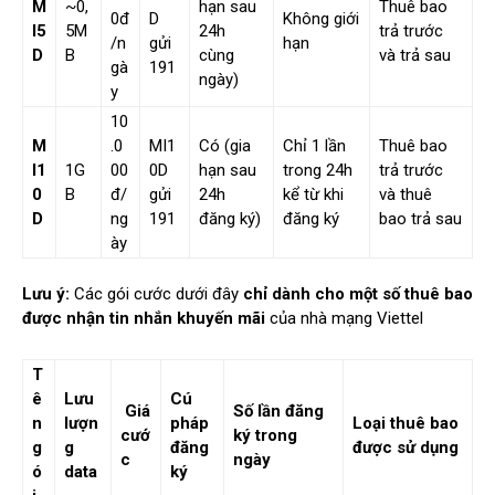
M
~0,
hạn sau
Thuê bao
0đ
D
Không giới
I5
5M
24h
trả trước
/n
gửi
hạn
D
B
cùng
và trả sau
gà
191
ngày)
y
10
M
.0
MI1
Có (gia
Chỉ 1 lần
Thuê bao
I1
1G
00
0D
hạn sau
trong 24h
trả trước
0
B
đ/
gửi
24h
kể từ khi
và thuê
D
ng
191
đăng ký)
đăng ký
bao trả sau
ày
Lưu ý:
Các gói cước dưới đây
chỉ dành cho một số thuê bao
được nhận tin nhắn khuyến mãi
của nhà mạng Viettel
T
ê
Lưu
Cú
Giá
Số lần đăng
n
lượn
pháp
Loại thuê bao
cướ
ký trong
g
g
đăng
được sử dụng
c
ngày
ó
data
ký