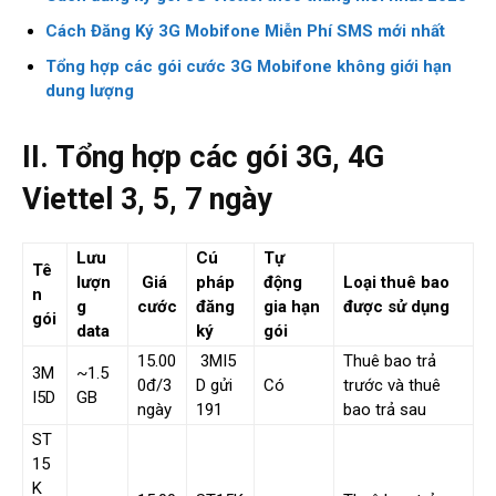
Cách Đăng Ký 3G Mobifone Miễn Phí SMS mới nhất
Tổng hợp các gói cước 3G Mobifone không giới hạn
dung lượng
II. Tổng hợp các gói 3G, 4G
Viettel 3, 5, 7 ngày
Lưu
Cú
Tự
Tê
lượn
Giá
pháp
động
Loại thuê bao
n
g
cước
đăng
gia hạn
được sử dụng
gói
data
ký
gói
15.00
3MI5
Thuê bao trả
3M
~1.5
0đ/3
D gửi
Có
trước và thuê
I5D
GB
ngày
191
bao trả sau
ST
15
K