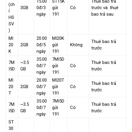
15.00
ST15K
Thuê bao trả
(ch
3GB
0đ/3
gửi
Có
trước và thuê
ỉ
ngày
191
bao trả sau
HS
SV
)
MI
20.00
MI20K
Thuê bao trả
20
2GB
0đ/5
gửi
Không
trước
K
ngày
191
35.00
7MI5D
7M
~3.5
Thuê bao trả
0đ/7
gửi
Có
I5D
GB
trước
ngày
191
MI
20.00
MI20T
Thuê bao trả
20
2GB
0đ/7
gửi
Có
trước
T
ngày
191
35.00
7MI5D
7M
~3.5
Thuê bao trả
0đ/7
gửi
Có
I5D
GB
trước
ngày
191
ST
30