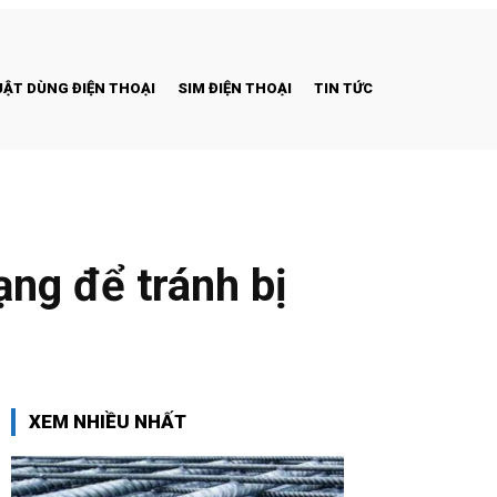
ẬT DÙNG ĐIỆN THOẠI
SIM ĐIỆN THOẠI
TIN TỨC
ạng để tránh bị
XEM NHIỀU NHẤT