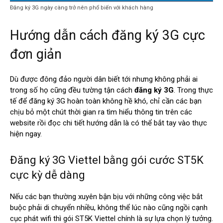
Đăng ký 3G ngày càng trở nên phổ biến với khách hàng
Hướng dẫn cách đăng ký 3G cực
đơn giản
Dù được đông đảo người dân biết tới nhưng không phải ai
trong số họ cũng đều tường tận cách
đăng ký 3G
. Trong thực
tế để đăng ký 3G hoàn toàn không hề khó, chỉ cần các bạn
chịu bỏ một chút thời gian ra tìm hiểu thông tin trên các
website rồi đọc chi tiết hướng dẫn là có thể bắt tay vào thực
hiện ngay.
Đăng ký 3G Viettel bằng gói cước ST5K
cực kỳ dễ dàng
Nếu các bạn thường xuyên bận bịu với những công việc bắt
buộc phải di chuyển nhiều, không thể lúc nào cũng ngồi cạnh
cục phát wifi thì gói ST5K Viettel chính là sự lựa chọn lý tưởng.