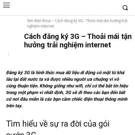
Sim điện thoại
Cách đăng ký 3G - Thoải mái tận hưởng trải
nghiệm internet
Cách đăng ký 3G – Thoải mái tận
hưởng trải nghiệm internet
Đăng ký 3G là hình thức mua dữ liệu di động có mặt từ khá
lâu tại đất nước ta và được nhiều người ưa chuộng vì vô
cùng thuận tiện. Không giống như wifi, chỉ có thể bắt tín hiệu
trong một phạm vi nhất định, 3G sẽ đi theo các bạn đến bất
cứ nơi đâu miễn là các bạn cầm chiếc điện thoại thông minh
trên tay.
Tìm hiểu về sự ra đời của gói