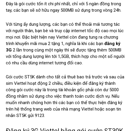
Đây là gói cước tốn ít chi phí nhất, chỉ với 5 ngàn đồng trong
tay, các bạn sẽ sở hữu ngay 500MB sử dụng trong vòng 24h.
Với từng ấy dung lượng, các bạn có thể thoải mái tương tác
với người thân, bạn bè và truy cập internet tốc độ cao mọi lúc
mọi nơi. Đặc biệt hiện nay Viettel còn đang tung ra chương
trình khuyến mãi mua 2 tặng 1, nghĩa là khi các bạn
đăng ký
3G
2 lần trong cùng một ngày thì sẽ được tặng thêm 500MB
với tổng dung lượng lên tới 1,5GB, thích hợp cho một số người
có nhu cầu dùng internet tương đối cao.
Gói cước ST5K dành cho tất cả thuê bao trả trước và sau của
sim Viettel hoạt động 2 chiều, điều kiện để đăng ký thành
công gói cước này là trong tài khoản gốc phải còn dư 5000
đồng nhằm sử dụng cho việc thanh toán cước dịch vụ. Nếu
muốn nhanh chóng hơn thì các bạn có thể thực hiện đăng ký
trên hệ thống trang web của nhà mạng Viettel hoặc soạn tin
nhắn ST5K gửi 9123.
Đăng ký 3G Viettel bằng gói cước ST30K