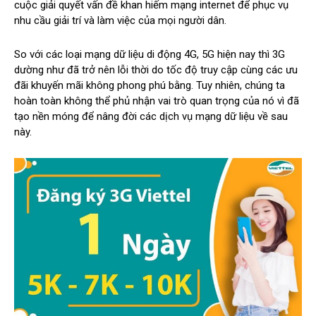
cuộc giải quyết vấn đề khan hiếm mạng internet để phục vụ
nhu cầu giải trí và làm việc của mọi người dân.
So với các loại mạng dữ liệu di động 4G, 5G hiện nay thì 3G
dường như đã trở nên lỗi thời do tốc độ truy cập cùng các ưu
đãi khuyến mãi không phong phú bằng. Tuy nhiên, chúng ta
hoàn toàn không thể phủ nhận vai trò quan trọng của nó vì đã
tạo nền móng để nâng đời các dịch vụ mạng dữ liệu về sau
này.