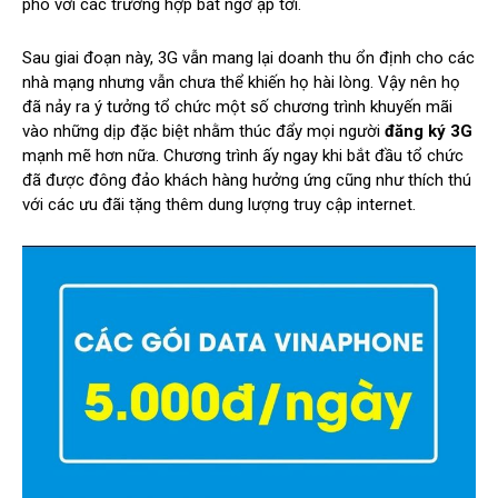
phó với các trường hợp bất ngờ ập tới.
Sau giai đoạn này, 3G vẫn mang lại doanh thu ổn định cho các
nhà mạng nhưng vẫn chưa thể khiến họ hài lòng. Vậy nên họ
đã nảy ra ý tưởng tổ chức một số chương trình khuyến mãi
vào những dịp đặc biệt nhằm thúc đẩy mọi người
đăng ký 3G
mạnh mẽ hơn nữa. Chương trình ấy ngay khi bắt đầu tổ chức
đã được đông đảo khách hàng hưởng ứng cũng như thích thú
với các ưu đãi tặng thêm dung lượng truy cập internet.