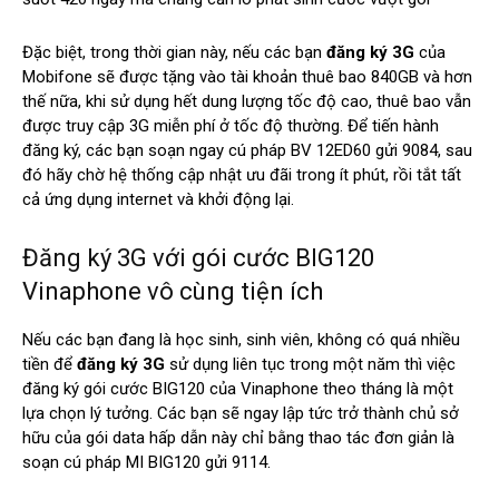
Đặc biệt, trong thời gian này, nếu các bạn
đăng ký 3G
của
Mobifone sẽ được tặng vào tài khoản thuê bao 840GB và hơn
thế nữa, khi sử dụng hết dung lượng tốc độ cao, thuê bao vẫn
được truy cập 3G miễn phí ở tốc độ thường. Để tiến hành
đăng ký, các bạn soạn ngay cú pháp BV 12ED60 gửi 9084, sau
đó hãy chờ hệ thống cập nhật ưu đãi trong ít phút, rồi tắt tất
cả ứng dụng internet và khởi động lại.
Đăng ký 3G với gói cước BIG120
Vinaphone vô cùng tiện ích
Nếu các bạn đang là học sinh, sinh viên, không có quá nhiều
tiền để
đăng ký 3G
sử dụng liên tục trong một năm thì việc
đăng ký gói cước BIG120 của Vinaphone theo tháng là một
lựa chọn lý tưởng. Các bạn sẽ ngay lập tức trở thành chủ sở
hữu của gói data hấp dẫn này chỉ bằng thao tác đơn giản là
soạn cú pháp MI BIG120 gửi 9114.