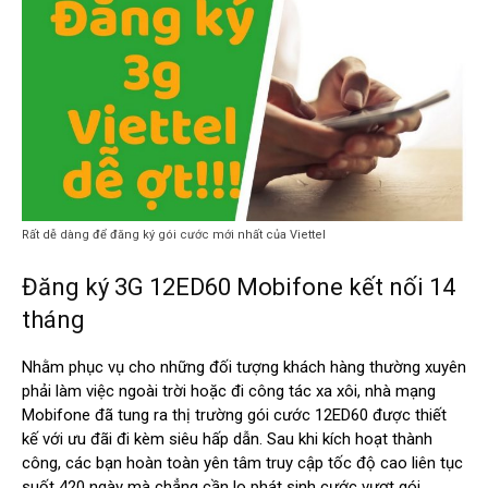
Rất dễ dàng để đăng ký gói cước mới nhất của Viettel
Đăng ký 3G 12ED60 Mobifone kết nối 14
tháng
Nhằm phục vụ cho những đối tượng khách hàng thường xuyên
phải làm việc ngoài trời hoặc đi công tác xa xôi, nhà mạng
Mobifone đã tung ra thị trường gói cước 12ED60 được thiết
kế với ưu đãi đi kèm siêu hấp dẫn. Sau khi kích hoạt thành
công, các bạn hoàn toàn yên tâm truy cập tốc độ cao liên tục
suốt 420 ngày mà chẳng cần lo phát sinh cước vượt gói