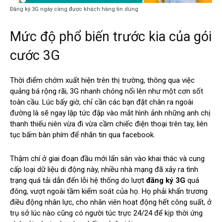
Đăng ký 3G ngày càng được khách hàng tin dùng
Mức độ phổ biến trước kia của gói
cước 3G
Thời điểm chớm xuất hiện trên thị trường, thông qua việc
quảng bá rộng rãi, 3G nhanh chóng nổi lên như một cơn sốt
toàn cầu. Lúc bấy giờ, chỉ cần các bạn đặt chân ra ngoài
đường là sẽ ngay lập tức đập vào mắt hình ảnh những anh chị
thanh thiếu niên vừa đi vừa cầm chiếc điện thoại trên tay, liên
tục bấm bàn phím để nhắn tin qua facebook.
Thậm chí ở giai đoạn đầu mới lấn sân vào khai thác và cung
cấp loại dữ liệu di động này, nhiều nhà mạng đã xảy ra tình
trạng quá tải dẫn đến lỗi hệ thống do lượt
đăng ký 3G
quá
đông, vượt ngoài tầm kiểm soát của họ. Họ phải khẩn trương
điều động nhân lực, cho nhân viên hoạt động hết công suất, ở
trụ sở lúc nào cũng có người túc trực 24/24 để kịp thời ứng