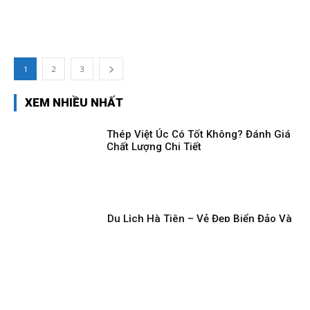
1
2
3
XEM NHIỀU NHẤT
Thép Việt Úc Có Tốt Không? Đánh Giá
Chất Lượng Chi Tiết
Du Lịch Hà Tiên – Vẻ Đẹp Biển Đảo Và
Núi Non Hữu Tình
Top Chai Rượu Mạnh Nhất Thế Giới Có
Nồng Độ Cồn Cao Kỷ Lục