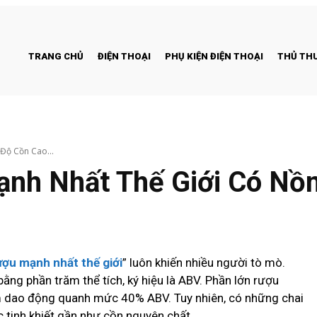
TRANG CHỦ
ĐIỆN THOẠI
PHỤ KIỆN ĐIỆN THOẠI
THỦ THU
Độ Cồn Cao...
ạnh Nhất Thế Giới Có Nồ
ượu mạnh nhất thế giới
” luôn khiến nhiều người tò mò.
ng phần trăm thể tích, ký hiệu là ABV. Phần lớn rượu
m dao động quanh mức 40% ABV. Tuy nhiên, có những chai
 tinh khiết gần như cồn nguyên chất.