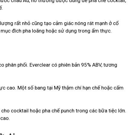
u nước châu Âu, nó thường được dùng để pha chế cocktail,
ế.
 lượng rất nhỏ cũng tạo cảm giác nóng rát mạnh ở cổ
với mục đích pha loãng hoặc sử dụng trong ẩm thực.
uxco phân phối. Everclear có phiên bản 95% ABV, tương
cực cao. Một số bang tại Mỹ thậm chí hạn chế hoặc cấm
cho cocktail hoặc pha chế punch trong các bữa tiệc lớn.
 cao.