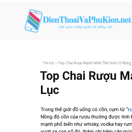
Tin tức
Top Chai Rượu Mạnh Nhất Thế Giới Có Nồng 
Top Chai Rượu M
Lục
Trong thế giới đồ uống có cồn, cụm từ “
r
Nồng độ cồn của rượu thường được tính bằ
mạnh phổ biến như whisky, vodka hay ru
vượt xa con số đó, thậm chí tiệm cận mức