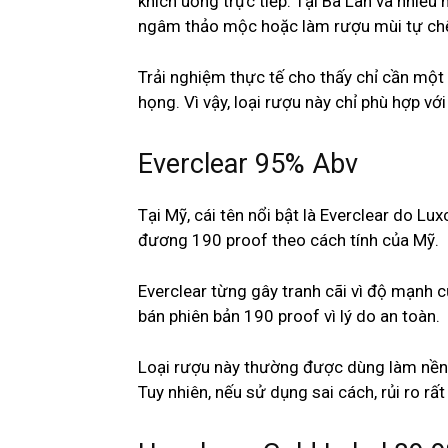
khích uống trực tiếp. Tại Ba Lan và nhiề
ngâm thảo mộc hoặc làm rượu mùi tự ch
Trải nghiệm thực tế cho thấy chỉ cần một
họng. Vì vậy, loại rượu này chỉ phù hợp 
Everclear 95% Abv
Tại Mỹ, cái tên nổi bật là Everclear do L
đương 190 proof theo cách tính của Mỹ.
Everclear từng gây tranh cãi vì độ mạnh 
bán phiên bản 190 proof vì lý do an toàn.
Loại rượu này thường được dùng làm nền 
Tuy nhiên, nếu sử dụng sai cách, rủi ro rất