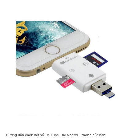
Hướng dẫn cách kết nối Đầu Đọc Thẻ Nhớ với iPhone của bạn