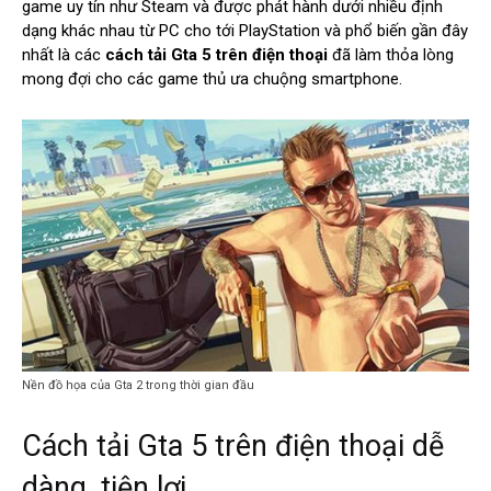
game uy tín như Steam và được phát hành dưới nhiều định
dạng khác nhau từ PC cho tới PlayStation và phổ biến gần đây
nhất là các
cách tải Gta 5 trên điện thoại
đã làm thỏa lòng
mong đợi cho các game thủ ưa chuộng smartphone.
Nền đồ họa của Gta 2 trong thời gian đầu
Cách tải Gta 5 trên điện thoại dễ
dàng, tiện lợi