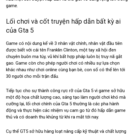
game.
Lối chơi và cốt truyện hấp dẫn bất kỳ ai
của Gta 5
Game có nội dung kể về 3 nhân vật chính, nhân vật đầu tiên
được biết với cái tên Franklin Clinton, một tay xã hội đen
chuyên buôn ma túy, vũ khí bất hợp pháp luôn bị truy nã gắt
gao. Game còn cho phép người chơi có nhiều sự lựa chọn
khác nhau như chơi online cùng bạn bè, con số có thể lên tới
30 người cho mỗi trận đấu.
Tiếp tục cho sự thành công rực rỡ của Gta 5 vì game sở hữu
một độ họa chất lượng cao, sáng tạo làm người chơi khó mà
cưỡng lại, lối chơi chính của Gta 5 thường là các pha hành
động và thực hiện các nhiệm vụ cam go từ đó hấp dẫn game
thủ và có doanh thu khủng từ khi ra mắt tới nay.
Cụ thể GT5 sở hữu hàng loạt nâng cấp kỹ thuật và chất lượng