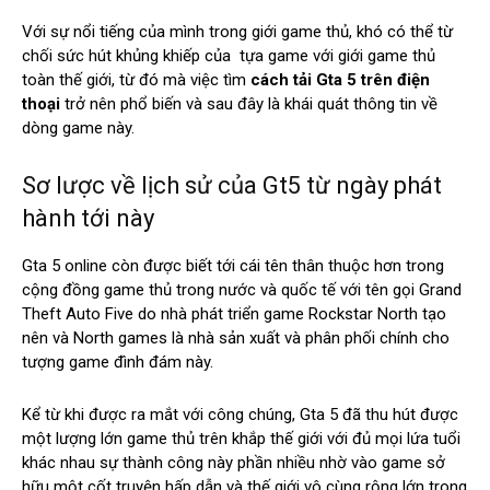
Với sự nổi tiếng của mình trong giới game thủ, khó có thể từ
chối sức hút khủng khiếp của tựa game với giới game thủ
toàn thế giới, từ đó mà việc tìm
cách tải Gta 5 trên điện
thoại
trở nên phổ biến và sau đây là khái quát thông tin về
dòng game này.
Sơ lược về lịch sử của Gt5 từ ngày phát
hành tới này
Gta 5 online còn được biết tới cái tên thân thuộc hơn trong
cộng đồng game thủ trong nước và quốc tế với tên gọi Grand
Theft Auto Five do nhà phát triển game Rockstar North tạo
nên và North games là nhà sản xuất và phân phối chính cho
tượng game đình đám này.
Kể từ khi được ra mắt với công chúng, Gta 5 đã thu hút được
một lượng lớn game thủ trên khắp thế giới với đủ mọi lứa tuổi
khác nhau sự thành công này phần nhiều nhờ vào game sở
hữu một cốt truyện hấp dẫn và thế giới vô cùng rộng lớn trong