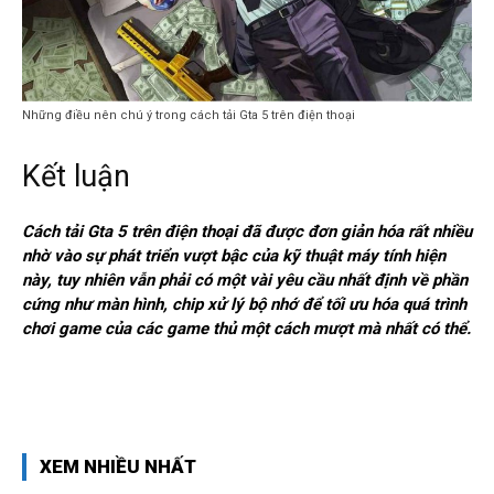
Những điều nên chú ý trong cách tải Gta 5 trên điện thoại
Kết luận
Cách tải Gta 5 trên điện thoại đã được đơn giản hóa rất nhiều
nhờ vào sự phát triển vượt bậc của kỹ thuật máy tính hiện
này, tuy nhiên vẫn phải có một vài yêu cầu nhất định về phần
cứng như màn hình, chip xử lý bộ nhớ để tối ưu hóa quá trình
chơi game của các game thủ một cách mượt mà nhất có thể.
XEM NHIỀU NHẤT