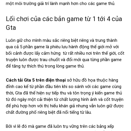
một môi trường giải trí lành mạnh hơn cho các game thủ.
Lối chơi của các bản game từ 1 tới 4 của
Gta
Luôn giữ cho mình màu sắc riêng biệt riêng và trung thành
qua cả 5 phần game là phiêu lưu hành động thế giới mở với
bối cảnh được lấy cảm hứng từ rất nhiều nơi trên thế giới, cốt
truyện luôn được trau chuốt và đổi mới qua từng phần game
để tăng tự thích thú trong lòng game thủ.
Cách tải Gta 5 trên điện thoại
sở hữu đồ họa thuộc hàng
đỉnh cao kể từ phần đầu tiên khi so sánh với các game cùng
thời, Gta đã thể hiện sự tiếp thu và tôn trọng ý kiến game thủ
từ đó ngày một cải thiện từ chất lượng hình ảnh và cốt truyện
để phù hợp hơn với thị hiếu khán giả nhưng vẫn luôn giữ được
chất đường phố riêng biệt đã nổi tiếng từ lâu.
Bởi vì lẽ đó mà game đã luôn trụ vững trên các bảng xếp