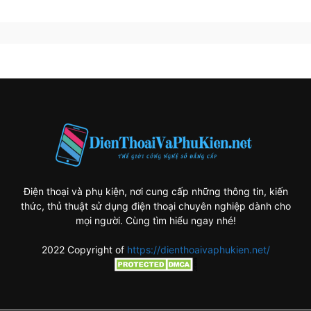
Điện thoại và phụ kiện, nơi cung cấp những thông tin, kiến
thức, thủ thuật sử dụng điện thoại chuyên nghiệp dành cho
mọi người. Cùng tìm hiểu ngay nhé!
2022 Copyright of
https://dienthoaivaphukien.net/