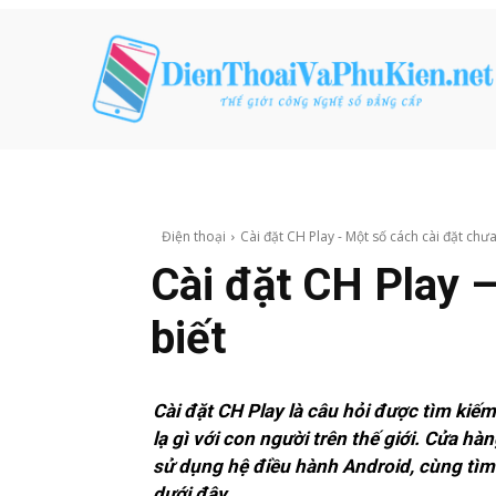
Điện thoại
Cài đặt CH Play - Một số cách cài đặt chưa
Cài đặt CH Play 
biết
Cài đặt CH Play là câu hỏi được tìm kiế
lạ gì với con người trên thế giới. Cửa h
sử dụng hệ điều hành Android, cùng tìm 
dưới đây.