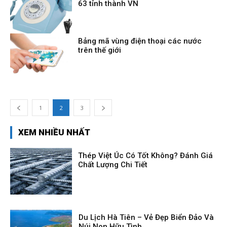
63 tỉnh thành VN
Bảng mã vùng điện thoại các nước
trên thế giới
1
2
3
XEM NHIỀU NHẤT
Thép Việt Úc Có Tốt Không? Đánh Giá
Chất Lượng Chi Tiết
Du Lịch Hà Tiên – Vẻ Đẹp Biển Đảo Và
Núi Non Hữu Tình