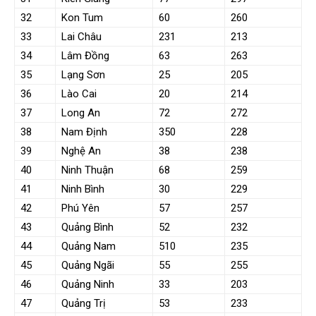
32
Kon Tum
60
260
33
Lai Châu
231
213
34
Lâm Đồng
63
263
35
Lạng Sơn
25
205
36
Lào Cai
20
214
37
Long An
72
272
38
Nam Định
350
228
39
Nghệ An
38
238
40
Ninh Thuận
68
259
41
Ninh Bình
30
229
42
Phú Yên
57
257
43
Quảng Bình
52
232
44
Quảng Nam
510
235
45
Quảng Ngãi
55
255
46
Quảng Ninh
33
203
47
Quảng Trị
53
233