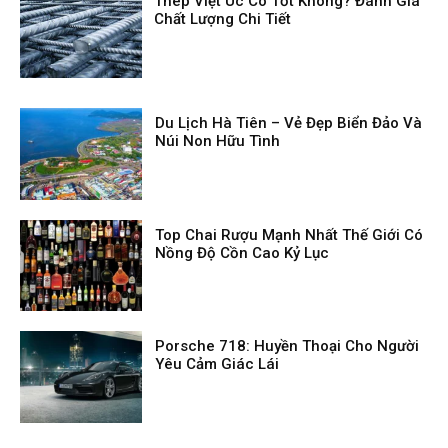
Thép Việt Úc Có Tốt Không? Đánh Giá
Chất Lượng Chi Tiết
Du Lịch Hà Tiên – Vẻ Đẹp Biển Đảo Và
Núi Non Hữu Tình
Top Chai Rượu Mạnh Nhất Thế Giới Có
Nồng Độ Cồn Cao Kỷ Lục
Porsche 718: Huyền Thoại Cho Người
Yêu Cảm Giác Lái