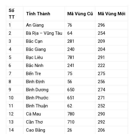
Số
Tỉnh Thành
Mã Vùng Cũ
Mã Vùng Mới
TT
1
An Giang
76
296
2
Bà Rịa – Vũng Tàu
64
254
3
Bắc Cạn
281
209
4
Bắc Giang
240
204
5
Bạc Liêu
781
291
6
Bắc Ninh
241
222
7
Bến Tre
75
275
8
Bình Định
56
256
9
Bình Dương
650
274
10
Bình Phước
651
271
11
Bình Thuận
62
252
12
Cà Mau
780
290
13
Cần Thơ
710
292
14
Cao Bằng
26
206