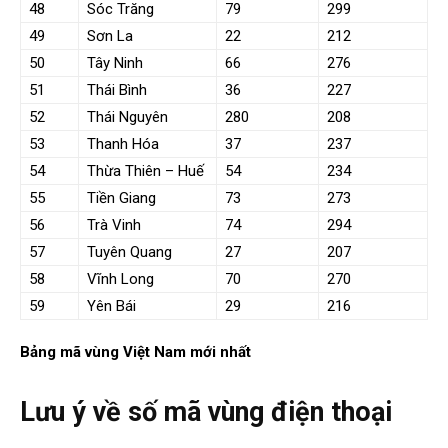
48
Sóc Trăng
79
299
49
Sơn La
22
212
50
Tây Ninh
66
276
51
Thái Bình
36
227
52
Thái Nguyên
280
208
53
Thanh Hóa
37
237
54
Thừa Thiên – Huế
54
234
55
Tiền Giang
73
273
56
Trà Vinh
74
294
57
Tuyên Quang
27
207
58
Vĩnh Long
70
270
59
Yên Bái
29
216
Bảng mã vùng Việt Nam mới nhất
Lưu ý về số mã vùng điện thoại