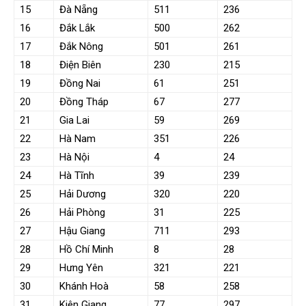
15
Đà Nẵng
511
236
16
Đắk Lắk
500
262
17
Đắk Nông
501
261
18
Điện Biên
230
215
19
Đồng Nai
61
251
20
Đồng Tháp
67
277
21
Gia Lai
59
269
22
Hà Nam
351
226
23
Hà Nội
4
24
24
Hà Tĩnh
39
239
25
Hải Dương
320
220
26
Hải Phòng
31
225
27
Hậu Giang
711
293
28
Hồ Chí Minh
8
28
29
Hưng Yên
321
221
30
Khánh Hoà
58
258
31
Kiên Giang
77
297