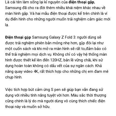
Là cái tên làm sống lại kỉ nguyên của
điện thoại gập
,
Samsung đã cho ra đời thêm nhiều khái niệm khác nhau về
màn hình gập. Và hai mẫu điện thoại được kể trên chính là ví
dụ điển hình cho những người muốn trải nghiệm cảm giác mới
lạ.
Điện thoại gập
Samsung Galaxy Z Fold 3: người dùng sẽ
được trải nghiệm phiên bản mỏng nhẹ hơn, gập đôi lại như
một cuốn sách và khi mở ra màn hình sẽ rất to,đảm bảo có
thể trải nghiệm mọi dịch vụ. Không chỉ có vậy hệ thống màn
hình được thiết kế lên đến 120HZ, bản lề vững chãi, khi sử
dụng hoàn toàn không có dấu vết của sự ngăn cách. Khả
năng quay video 4K, rất thích hợp cho những chị em đam mê
chụp hình.
Việc tích hợp bút cảm ứng S pen sẽ giúp bạn vẫn đang sử
dụng với nhiều tính năng tuyệt vời hơn. Màu sắc thời thượng
cũng chính là lý do mà người dùng vô cùng thích chiếc điện
thoại này và muốn sở hữu.