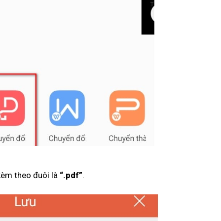
 kèm theo đuôi là
“.pdf”
.