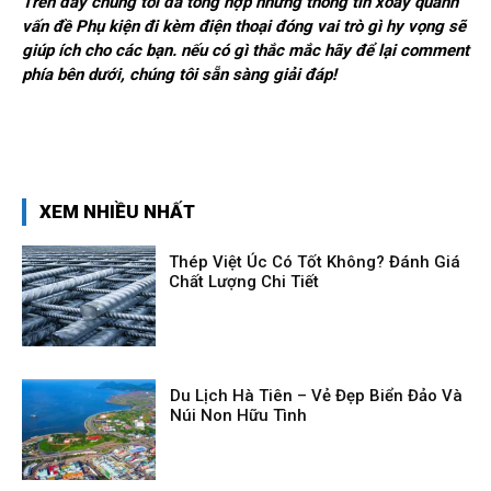
Trên đây chúng tôi đã tổng hợp những thông tin xoay quanh
vấn đề Phụ kiện đi kèm điện thoại đóng vai trò gì hy vọng sẽ
giúp ích cho các bạn. nếu có gì thắc mắc hãy để lại comment
phía bên dưới, chúng tôi sẵn sàng giải đáp!
XEM NHIỀU NHẤT
Thép Việt Úc Có Tốt Không? Đánh Giá
Chất Lượng Chi Tiết
Du Lịch Hà Tiên – Vẻ Đẹp Biển Đảo Và
Núi Non Hữu Tình